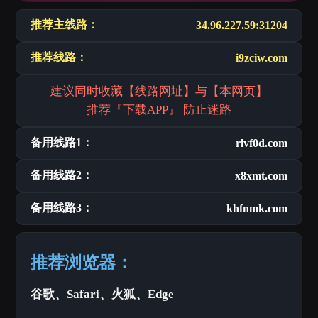
推荐主线路：
34.96.227.59:31204
推荐线路：
i9zciw.com
建议同时收藏【线路网址】与【本网页】
推荐『下载APP』 防止迷路
备用线路1：
rlvf0d.com
备用线路2：
x8xmt.com
备用线路3：
khfnmk.com
推荐浏览器：
谷歌、Safari、火狐、Edge